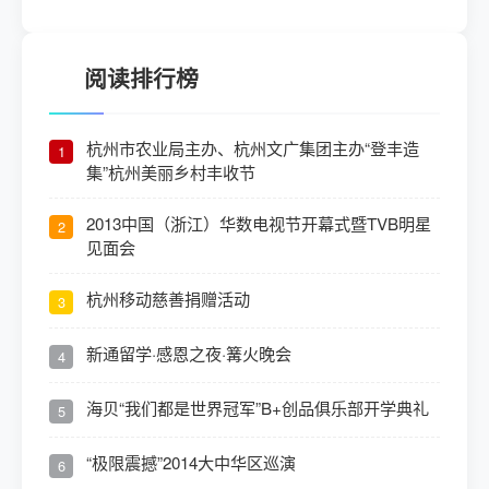
阅读排行榜
杭州市农业局主办、杭州文广集团主办“登丰造
1
集”杭州美丽乡村丰收节
2013中国（浙江）华数电视节开幕式暨TVB明星
2
见面会
杭州移动慈善捐赠活动
3
新通留学·感恩之夜·篝火晚会
4
海贝“我们都是世界冠军”B+创品俱乐部开学典礼
5
“极限震撼”2014大中华区巡演
6