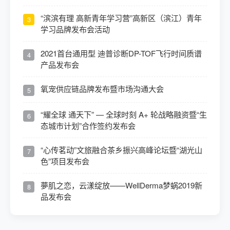
“滨滨有理 高新青年学习营”高新区（滨江）青年
3
学习品牌发布会活动
2021首台通用型 迪普诊断DP-TOF飞行时间质谱
4
产品发布会
氧宠供应链品牌发布暨市场沟通大会
5
“耀全球 通天下” — 全球时刻 A+ 轮战略融资暨“生
6
态城市计划”合作签约发布会
“心传茗动”文旅融合茶乡振兴高峰论坛暨“湖光山
7
色”项目发布会
夢肌之恋，云漾绽放——WellDerma梦蜗2019新
8
品发布会