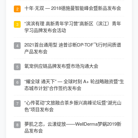
十年·无双 — 2018德施曼智能峰会暨新品发布会
2
“滨滨有理 高新青年学习营”高新区（滨江）青年
3
学习品牌发布会活动
2021首台通用型 迪普诊断DP-TOF飞行时间质谱
4
产品发布会
氧宠供应链品牌发布暨市场沟通大会
5
“耀全球 通天下” — 全球时刻 A+ 轮战略融资暨“生
6
态城市计划”合作签约发布会
“心传茗动”文旅融合茶乡振兴高峰论坛暨“湖光山
7
色”项目发布会
夢肌之恋，云漾绽放——WellDerma梦蜗2019新
8
品发布会