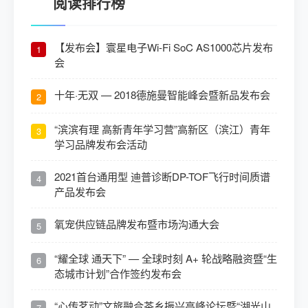
阅读排行榜
【发布会】寰星电子Wi-Fi SoC AS1000芯片发布
1
会
十年·无双 — 2018德施曼智能峰会暨新品发布会
2
“滨滨有理 高新青年学习营”高新区（滨江）青年
3
学习品牌发布会活动
2021首台通用型 迪普诊断DP-TOF飞行时间质谱
4
产品发布会
氧宠供应链品牌发布暨市场沟通大会
5
“耀全球 通天下” — 全球时刻 A+ 轮战略融资暨“生
6
态城市计划”合作签约发布会
“心传茗动”文旅融合茶乡振兴高峰论坛暨“湖光山
7