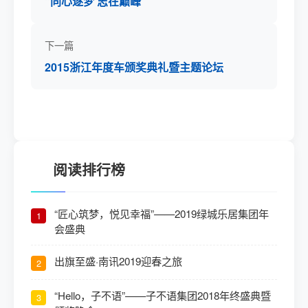
“同心逐梦 志在巅峰”
下一篇
2015浙江年度车颁奖典礼暨主题论坛
阅读排行榜
“匠心筑梦，悦见幸福”——2019绿城乐居集团年
1
会盛典
出旗至盛·南讯2019迎春之旅
2
“Hello，子不语”——子不语集团2018年终盛典暨
3