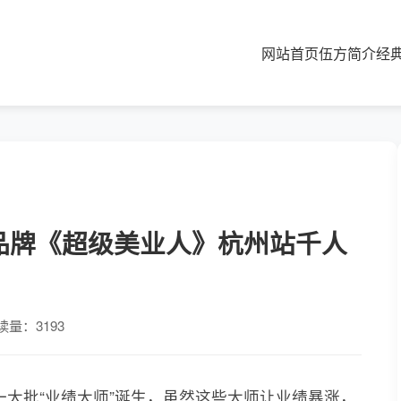
网站首页
伍方简介
经
品牌《超级美业人》杭州站千人
读量：3193
批“业绩大师”诞生，虽然这些大师让业绩暴涨，