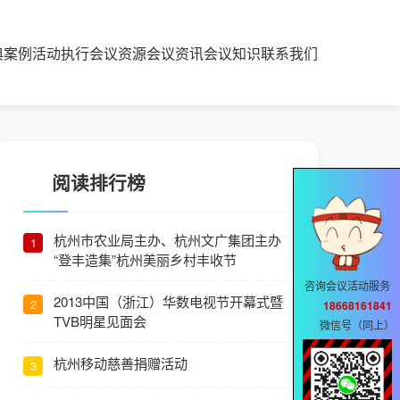
典案例
活动执行
会议资源
会议资讯
会议知识
联系我们
阅读排行榜
杭州市农业局主办、杭州文广集团主办
1
“登丰造集”杭州美丽乡村丰收节
咨询会议活动服务
2013中国（浙江）华数电视节开幕式暨
2
18668161841
TVB明星见面会
微信号（同上）
杭州移动慈善捐赠活动
3