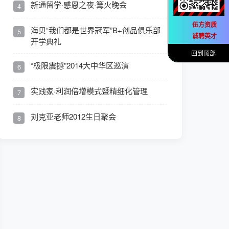
新通留学·感恩之夜·篝火晚会
4
伍方资质
海贝“我们都是世界冠军”B+创品俱乐部
5
诚聘英才
开学典礼
回到顶部
“极限震撼”2014大中华区巡演
6
实践家·利润倍增模式暨精细化管理
7
刘克亚老师2012生日聚会
8