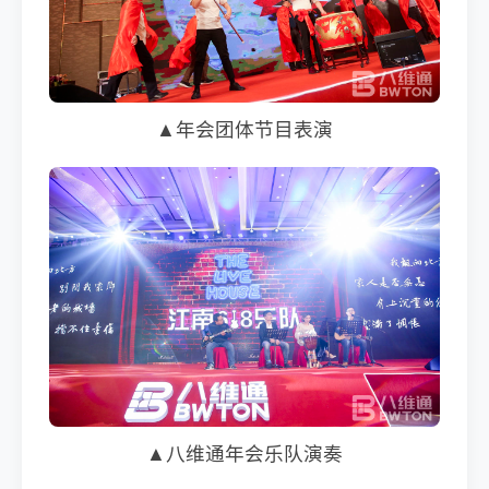
▲年会团体节目表演
▲八维通年会乐队演奏