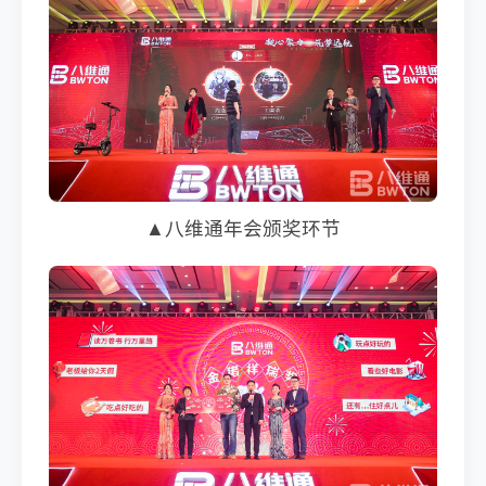
▲八维通年会颁奖环节