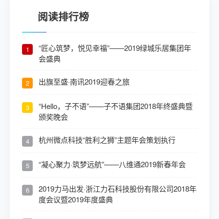
阅读排行榜
“匠心筑梦，悦见幸福”——2019绿城乐居集团年
1
会盛典
出旗至盛·南讯2019迎春之旅
2
“Hello，子不语”——子不语集团2018年终盛典暨
3
颁奖晚会
杭州微点科技“胜利之狮”主题年会策划执行
4
“凝心聚力·筑梦远航”——八维通2019新春年会
5
2019力马出发·浙江力石科技股份有限公司2018年
6
度会议暨2019年度盛典