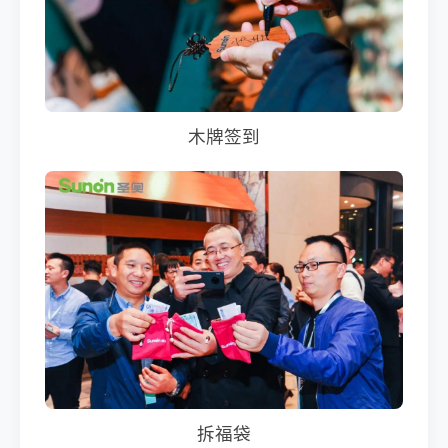
木牌签到
拆福袋