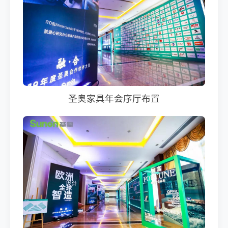
圣奥家具年会序厅布置