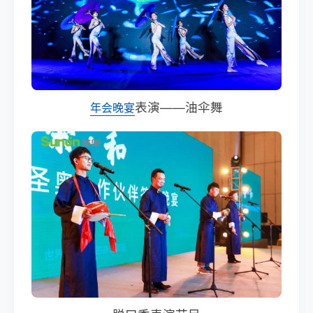
表演——油伞舞
年会晚宴