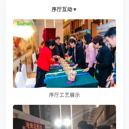
序厅互动▼
序厅工艺展示