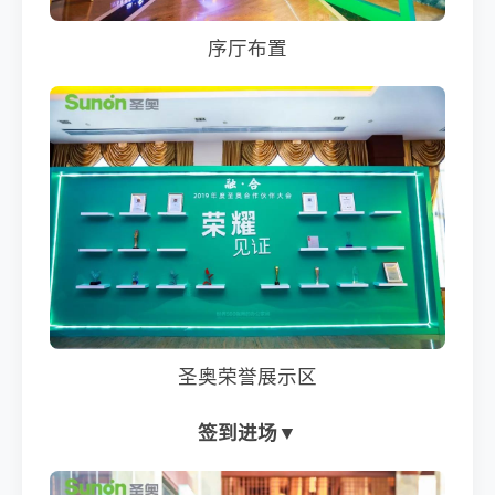
序厅布置
圣奥荣誉展示区
签到进场▼