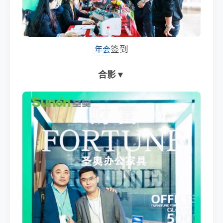
签到
年会
合影▼