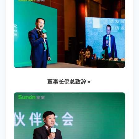
董事长倪总致辞▼