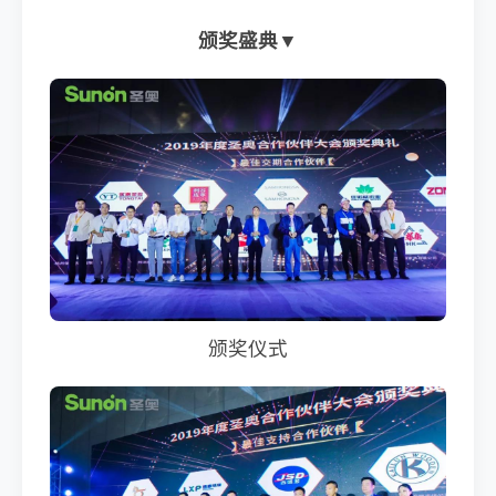
颁奖盛典▼
颁奖仪式