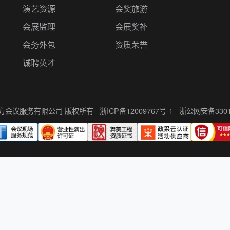
演艺资源
会奖旅游
会展监理
会展奖补
会务外包
资质荣誉
诚聘英才
州伍方会议服务有限公司 版权所有
浙ICP备12009767号-1
浙公网安备33010