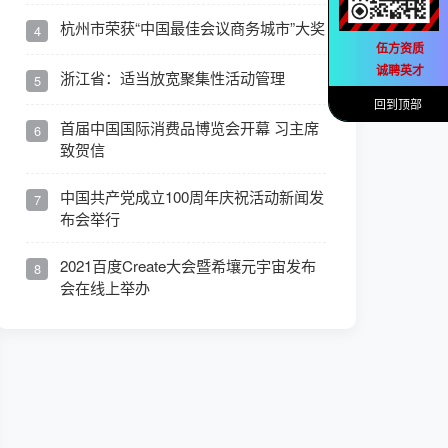
杭州市荣获“中国最佳会议商务城市”大奖
4
伍方资质
诚聘英才
浙江省：适当放宽聚集性活动管理
5
回到顶部
首届中国国际消费品博览会开幕 习主席
6
致贺信
中国共产党成立100周年庆祝活动新闻发
7
布会举行
2021百度Create大会暨希壤元宇宙发布
8
会在线上举办