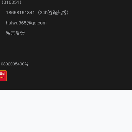
（310051）
18668161841
（24h咨询热线）
huiwu365@qq.com
留言反馈
802005496号