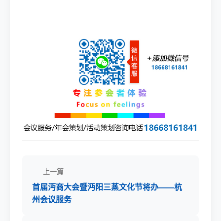
上一篇
首届沔商大会暨沔阳三蒸文化节将办——杭
州会议服务