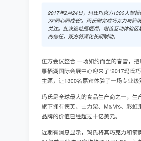
2017年2月24日，玛氏巧克力1300
为“同心同成长”。玛氏刚完成巧克力与箭
关注。此次选址雁栖湖，增设互动体验区
的信任，双方将深化长期联动。
伍方会议整合 一场如约而至的春雪，把
雁栖湖国际会展中心迎来了“2017玛氏
主题，让1300名嘉宾体验了一场专业
玛氏是全球最大的食品生产商之一，生
旗下拥有德芙、士力架、M&M's、彩
品牌的价值已经超过十亿美元。
近期有消息显示，玛氏将其巧克力和箭