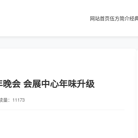
网站首页
伍方简介
经
年晚会 会展中心年味升级
读量：11173