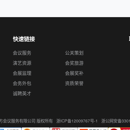
快速链接
会议服务
公关策划
演艺资源
会奖旅游
会展监理
会展奖补
会务外包
资质荣誉
诚聘英才
州伍方会议服务有限公司 版权所有
浙ICP备12009767号-1
浙公网安备33010