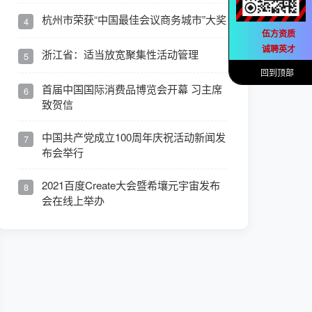
杭州市荣获“中国最佳会议商务城市”大奖
4
伍方资质
诚聘英才
浙江省：适当放宽聚集性活动管理
5
回到顶部
首届中国国际消费品博览会开幕 习主席
6
致贺信
中国共产党成立100周年庆祝活动新闻发
7
布会举行
2021百度Create大会暨希壤元宇宙发布
8
会在线上举办