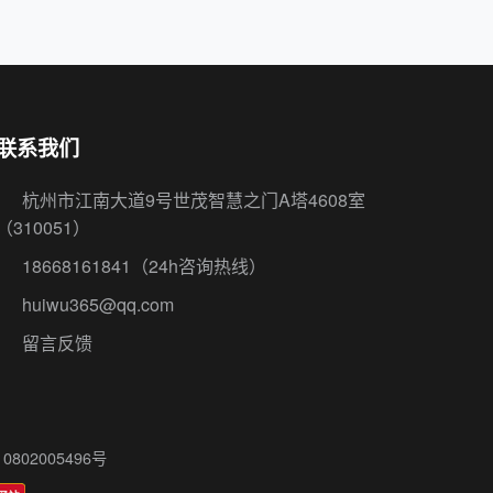
联系我们
杭州市江南大道9号世茂智慧之门A塔4608室
（310051）
18668161841
（24h咨询热线）
huiwu365@qq.com
留言反馈
802005496号