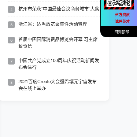
杭州市荣获“中国最佳会议商务城市”大奖
4
伍方资质
诚聘英才
浙江省：适当放宽聚集性活动管理
5
回到顶部
首届中国国际消费品博览会开幕 习主席
6
致贺信
中国共产党成立100周年庆祝活动新闻发
7
布会举行
2021百度Create大会暨希壤元宇宙发布
8
会在线上举办