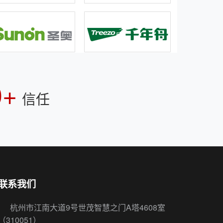
0+
信任
联系我们
杭州市江南大道9号世茂智慧之门A塔4608室
（310051）