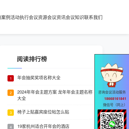
典案例
活动执行
会议资源
会议资讯
会议知识
联系我们
阅读排行榜
年会抽奖奖项名称大全
1
2024年年会主题方案 龙年年会主题名称
咨询会议活动服务
2
大全
18668161841
微信号（同上）
椅子上贴嘉宾座位帖怎么贴
3
19家杭州适合开年会的酒店
4