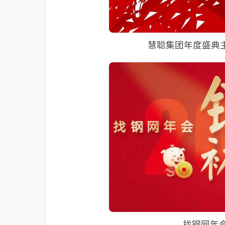
慧聪集团年度盛典
找钢网年