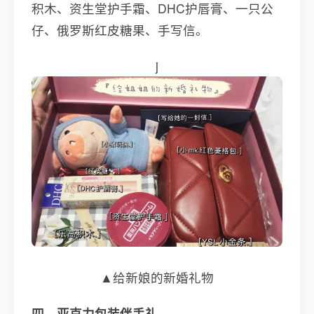
积木、资生堂护手霜、DHC护唇膏、一只公
仔、俄罗斯红皮糖果、手写信。
j
▲给新娘的新婚礼物
四、亚克力包装伴手礼