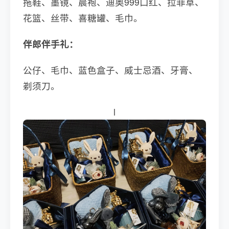
拖鞋、墨镜、晨袍、迪奥999口红、拉菲草、
花篮、丝带、喜糖罐、毛巾。
伴郎伴手礼：
公仔、毛巾、蓝色盒子、威士忌酒、牙膏、
剃须刀。
l