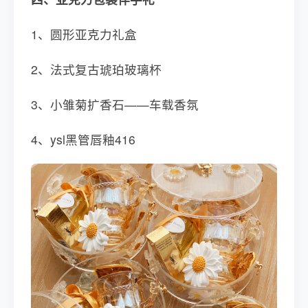
1、圆形亚克力礼盒
2、法式复古琥珀玻璃杯
3、小雏菊扩香石——车载香氛
4、ysl黑管唇釉416