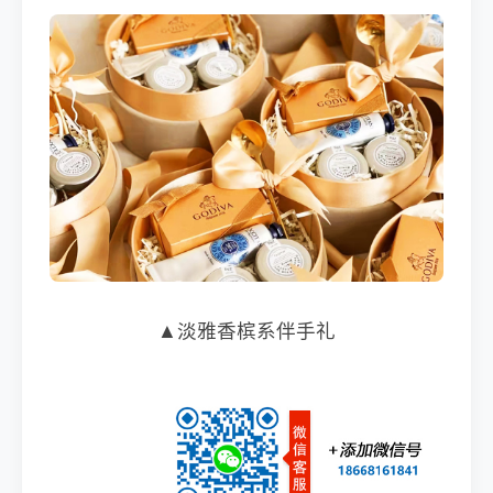
▲淡雅香槟系伴手礼