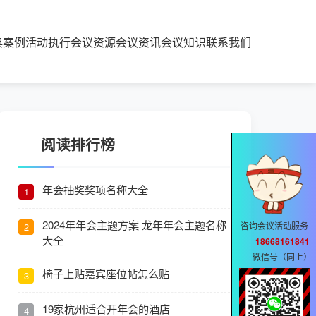
典案例
活动执行
会议资源
会议资讯
会议知识
联系我们
阅读排行榜
年会抽奖奖项名称大全
1
2024年年会主题方案 龙年年会主题名称
咨询会议活动服务
2
大全
18668161841
微信号（同上）
椅子上贴嘉宾座位帖怎么贴
3
19家杭州适合开年会的酒店
4