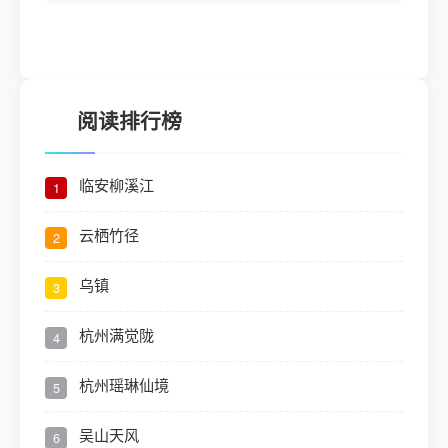
阅读排行榜
临安柳溪江
1
云栖竹径
2
乌镇
3
杭州满觉陇
4
杭州瑶琳仙境
5
吴山天风
6