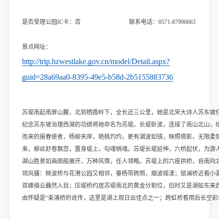
是否受理公园IC卡：否 联系电话：0571-87996663
景点网址：
http://trip.hzwestlake.gov.cn/model/Detail.aspx?
guid=28a69aa0-8395-49e5-b58d-2b5155883736
苏堤南起南屏山麓，北到栖霞岭下，全长近三公里，她是北宋大诗人苏东坡任
纪念苏东坡治理西湖的功绩将她命名为苏堤。长堤卧波，连接了南山北山，给
而来的报春使者，杨柳夹岸，艳桃灼灼，更有湖波如镜，映照倩影，无限柔情
来，柳丝舒卷飘忽，置身堤上，勾魂销魂。
苏堤长堤延伸，六桥起伏，为游
湖山胜景如画图般展开，万种风情，任人领略。苏堤上的六座拱
桥，自南向
领风骚：映波桥与花港公园又相邻，垂杨带跨雨，烟波摇漾；锁澜桥近看小
双峰插云巍然入目；压堤桥约居苏堤南北的黄金分割位，旧时又是湖船东来西
由怀疑是“束浦桥的讹传，这里是湖上观日出佳点之一；跨虹桥看雨后长空