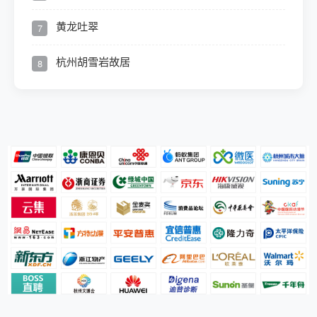
黄龙吐翠
7
杭州胡雪岩故居
8