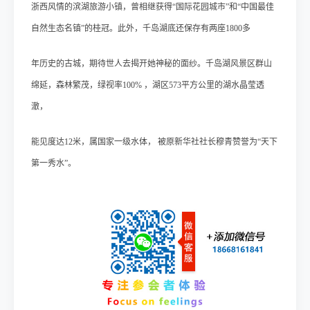
浙西风情的滨湖旅游小镇，曾相继获得“国际花园城市”和“中国最佳
自然生态名镇”的桂冠。此外，千岛湖底还保存
有两座1800多
年历史的古城，期待世人去揭开她神秘的面纱。千岛湖风景区群山
绵延，森林
繁茂，绿视率100% ，湖区573平方公里的湖水晶莹透
澈，
能见度达12米，属国家一级水体， 被原新华社社长穆青赞誉为“天下
第一秀水”。