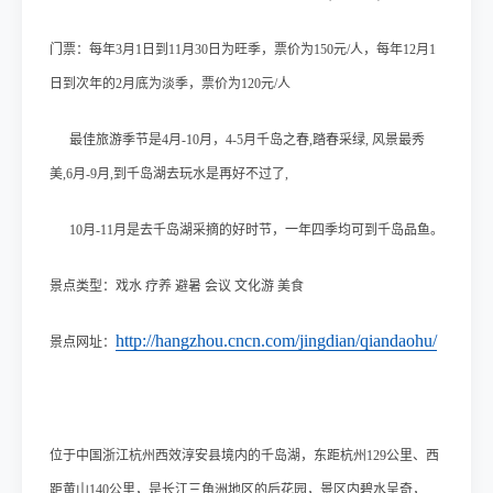
门票：每年3月1日到11月30日为旺季，票价为150元/人，
每年12月1
日到次年的2月底为淡季，票价为120元/人
最佳旅游季节是4月-10月，4-5月千岛之春,踏春采绿, 风景最秀
美,6月-9月,到千岛湖去玩水是再好不过了,
10月-11月是去千岛湖采摘的好时节，一年四季均可到千岛品鱼。
景点类型：
戏水 疗养 避暑 会议 文化游 美食
http://hangzhou.cncn.com/jingdian/qiandaohu/
景点网址：
位于中国浙江杭州西效淳安县境内的千岛湖，东距杭州129公里、西
距黄山140公里，是长江三角洲地区的后花园，景区内碧水呈奇，