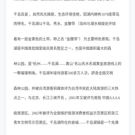
千岛百姿 ，自然风光旖旎，生态环境佳绝，因湖内拥有1078座翠岛
而得名。千岛湖以千岛、秀水、金腰带 （岛屿与湖水相接处环绕
着有一层金黄色的土带，称之名 “金腰带”） 为主要特色景观。千岛
湖是中国首批国家级风景名胜区之一，也是中国面积最大的森
林公园，是“杭州——千岛湖——黄山”名山名水名城黄金旅游线上的
一颗璀璨明珠。千岛湖年接待游客500多万人次，跻身全国文
明
森林公园，并被台湾游客和媒体评为台湾市民赴大陆旅游的三大热
点之一，与北京、长江三峡齐名 。2001年又被评为首批 中国
AAAA
级旅游区。2002年被评为全国保护旅游消费者权益示范景区和浙江
青年文明号示范景区。千岛湖所在的县城——千岛湖镇
是一
个充满