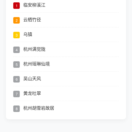
临安柳溪江
1
云栖竹径
2
乌镇
3
杭州满觉陇
4
杭州瑶琳仙境
5
吴山天风
6
黄龙吐翠
7
杭州胡雪岩故居
8