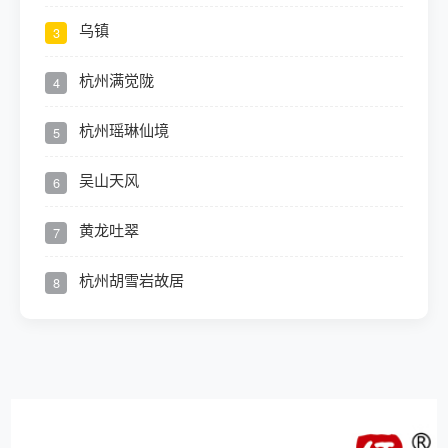
乌镇
3
杭州满觉陇
4
杭州瑶琳仙境
5
吴山天风
6
黄龙吐翠
7
杭州胡雪岩故居
8