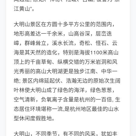
江黄山”。
大明山景区在方圆十多平方公里的范围内，
地形高差达一千余米，山高谷深，层峦迭
嶂，群峰耸立，溪水长流，奇松、怪石、云
海是其天然的造化，特别是海拔1100米高山
顶上的千亩草甸、纵横交错的万米岩洞和风
光秀丽的高山大明湖更是独步江南、中华一
绝; 景区内绵延起伏、浩瀚无边的原始次生阔
叶林使大明山成了绿色的海洋，绿色葱葱，
空气清新，负氧离子含量是杭州的一百倍, 生
态居住环境堪称一流,是杭州地区最佳的山水
型休闲度假胜地。
大明山，不同季节，有不同的风采，犹如丰