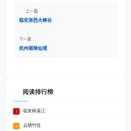
上一篇
临安浙西大峡谷
下一篇
杭州瑶琳仙境
阅读排行榜
临安柳溪江
1
云栖竹径
2