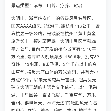
景点类型：
瀑布、山岭、疗养、避暑
大明山，浙西临安唯一的省级风景名胜区，
国家AAAA级风景旅游区, 距杭州116公里，紧
靠杭昱一级公路，是镶嵌在杭州至黄山黄金
旅游线上一颗璀璨明珠。大明山景区面积29
平方公里, 目前已开发的核心景区有15.18平
方公里, 最高峰大明顶海拔1489.9米，拥有32
奇峰、13幽涧、8条飞瀑、3个千亩以上的高
山草甸, 横贯六座山体的万米岩洞，共有大小
景点96个，以朱元璋屯兵千亩田、起兵反元
建立大明王朝的史话为文化依托，以“一泓碧
湖、十里幽谷、百丈飞瀑、千亩草甸、万米
岩洞、群峰啸天、林海无边”的绝胜风光而名
闻遐迩, 原始、神奇、险峻、古幽, 被誉为“浙