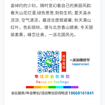
姿绰约的少妇，随时变幻着自己的美丽风韵:
春天山花烂漫,绿色葱葱,勃勃生机; 夏天溪水
淙淙, 空气清凉，最适合度假避暑; 秋天满山
红叶，色彩缤纷，堪与北京香山媲美; 冬天银
装素裹，峰峦壮美，一派北国风光。