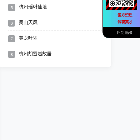
杭州瑶琳仙境
5
伍方资质
吴山天风
诚聘英才
6
回到顶部
黄龙吐翠
7
杭州胡雪岩故居
8