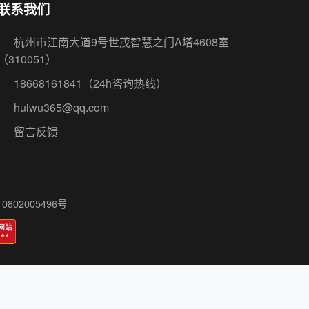
联系我们
杭州市江南大道9号世茂智慧之门A塔4608室
（310051）
18668161841
（24h咨询热线）
huiwu365@qq.com
留言反馈
802005496号