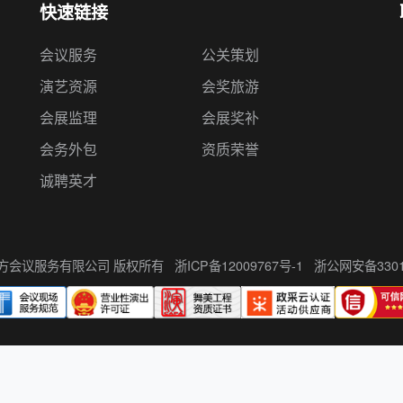
快速链接
会议服务
公关策划
演艺资源
会奖旅游
会展监理
会展奖补
会务外包
资质荣誉
诚聘英才
州伍方会议服务有限公司 版权所有
浙ICP备12009767号-1
浙公网安备33010