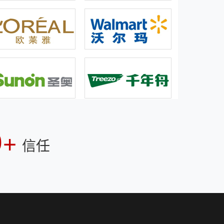
0+
信任