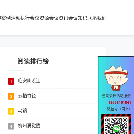
典案例
活动执行
会议资源
会议资讯
会议知识
联系我们
阅读排行榜
临安柳溪江
1
云栖竹径
咨询会议活动服务
2
18668161841
微信号（同上）
乌镇
3
杭州满觉陇
4