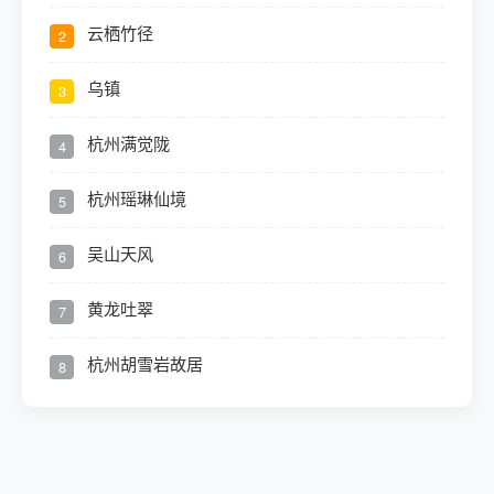
云栖竹径
2
乌镇
3
杭州满觉陇
4
杭州瑶琳仙境
5
吴山天风
6
黄龙吐翠
7
杭州胡雪岩故居
8