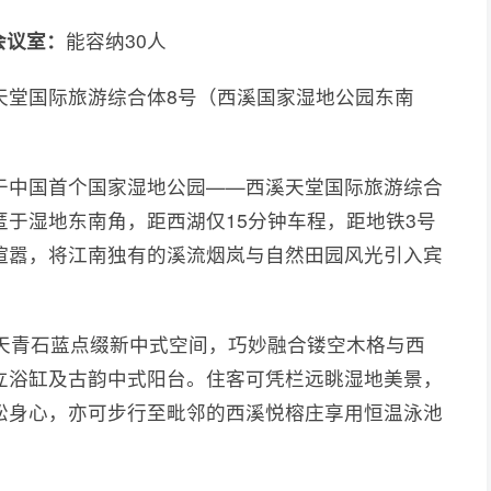
会议室：
能容纳30人
天堂国际旅游综合体8号（西溪国家湿地公园东南
于中国首个国家湿地公园——西溪天堂国际旅游综合
于湿地东南角，距西湖仅15分钟车程，距地铁3号
喧嚣，将江南独有的溪流烟岚与自然田园风光引入宾
与天青石蓝点缀新中式空间，巧妙融合镂空木格与西
独立浴缸及古韵中式阳台。住客可凭栏远眺湿地美景，
松身心，亦可步行至毗邻的西溪悦榕庄享用恒温泳池