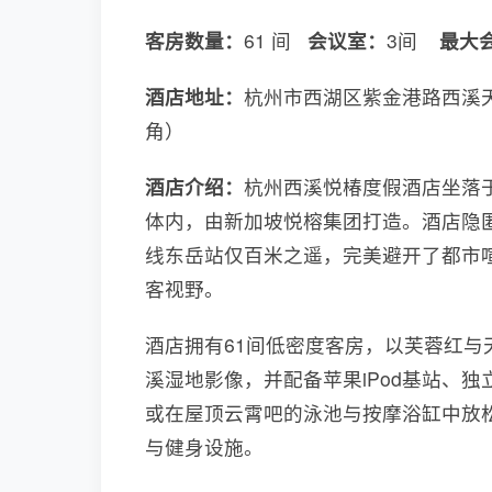
客房数量：
61 间
会议室：
3间
最大
酒店地址：
杭州市西湖区紫金港路西溪
角）
酒店介绍：
杭州西溪悦椿度假酒店坐落
体内，由新加坡悦榕集团打造。酒店隐匿
线东岳站仅百米之遥，完美避开了都市
客视野。
酒店拥有61间低密度客房，以芙蓉红
溪湿地影像，并配备苹果iPod基站、
或在屋顶云霄吧的泳池与按摩浴缸中放
与健身设施。