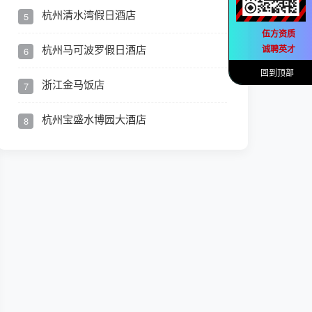
杭州清水湾假日酒店
5
伍方资质
杭州马可波罗假日酒店
诚聘英才
6
回到顶部
浙江金马饭店
7
杭州宝盛水博园大酒店
8