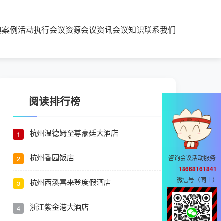
典案例
活动执行
会议资源
会议资讯
会议知识
联系我们
阅读排行榜
杭州温德姆至尊豪廷大酒店
1
杭州香园饭店
咨询会议活动服务
2
18668161841
微信号（同上）
杭州西溪喜来登度假酒店
3
浙江紫金港大酒店
4