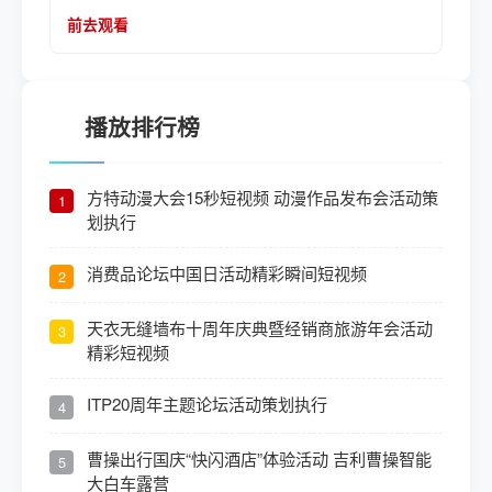
堂，共襄行业盛举，共商发展之路，共享品牌成果。
前去观看
本次周年庆典采用旅游度假的形式异地举办，策划安
排了年度会议、品牌战略发布会、室内晚宴、草坪晚
宴等活动。
播放排行榜
方特动漫大会15秒短视频 动漫作品发布会活动策
1
划执行
消费品论坛中国日活动精彩瞬间短视频
2
天衣无缝墙布十周年庆典暨经销商旅游年会活动
3
精彩短视频
ITP20周年主题论坛活动策划执行
4
曹操出行国庆“快闪酒店”体验活动 吉利曹操智能
5
大白车露营