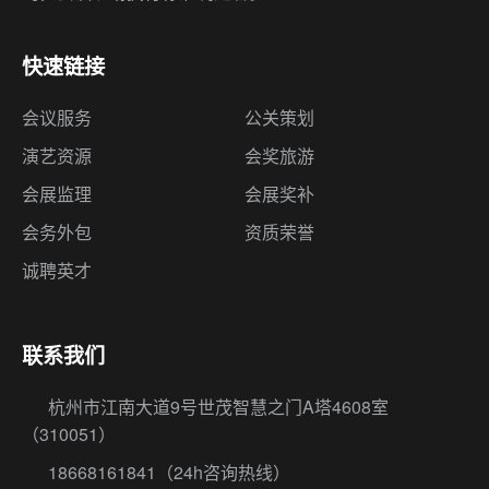
演艺资源
会奖旅游
会展监理
会展奖补
会务外包
资质荣誉
诚聘英才
联系我们
杭州市江南大道9号世茂智慧之门A塔4608室
（310051）
18668161841
（24h咨询热线）
huiwu365@qq.com
留言反馈