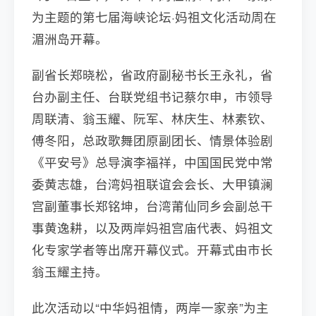
为主题的第七届海峡论坛·妈祖文化活动周在
湄洲岛开幕。
副省长郑晓松，省政府副秘书长王永礼，省
台办副主任、台联党组书记蔡尔申，市领导
周联清、翁玉耀、阮军、林庆生、林素钦、
傅冬阳，总政歌舞团原副团长、情景体验剧
《平安号》总导演李福祥，中国国民党中常
委黄志雄，台湾妈祖联谊会会长、大甲镇澜
宫副董事长郑铭坤，台湾莆仙同乡会副总干
事黄逸耕，以及两岸妈祖宫庙代表、妈祖文
化专家学者等出席开幕仪式。开幕式由市长
翁玉耀主持。
此次活动以“中华妈祖情，两岸一家亲”为主