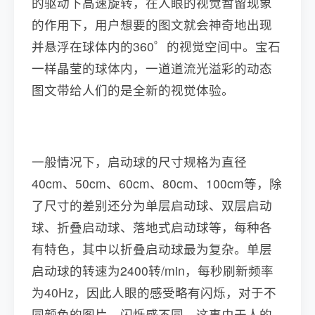
的驱动下高速旋转，在人眼的视觉暂留现象
的作用下，用户想要的图文就会神奇地出现
并悬浮在球体内的360゜的视觉空间中。宝石
一样晶莹的球体内，一道道流光溢彩的动态
图文带给人们的是全新的视觉体验。
一般情况下，启动球的尺寸规格为直径
40cm、50cm、60cm、80cm、100cm等，除
了尺寸的差别还分为单层启动球、双层启动
球、折叠启动球、落地式启动球等，每种各
有特色，其中以折叠启动球最为复杂。单层
启动球的转速为2400转/min，每秒刷新频率
为40Hz，因此人眼的感受略有闪烁，对于不
同颜色的图片，闪烁感不同，这事由于人的