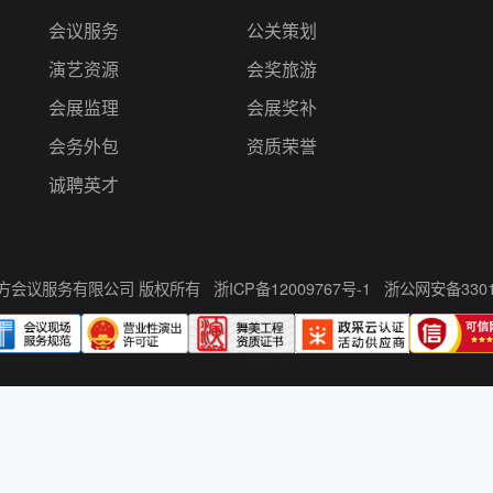
会议服务
公关策划
演艺资源
会奖旅游
会展监理
会展奖补
会务外包
资质荣誉
诚聘英才
州伍方会议服务有限公司 版权所有
浙ICP备12009767号-1
浙公网安备33010