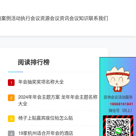
典案例
活动执行
会议资源
会议资讯
会议知识
联系我们
阅读排行榜
年会抽奖奖项名称大全
1
2024年年会主题方案 龙年年会主题名称
咨询会议活动服务
2
大全
18668161841
微信号（同上）
椅子上贴嘉宾座位帖怎么贴
3
19家杭州适合开年会的酒店
4