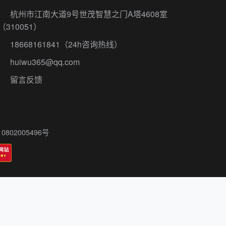
杭州市江南大道9号世茂智慧之门A塔4608室
（310051）
18668161841
（24h咨询热线）
huiwu365@qq.com
留言反馈
802005496号