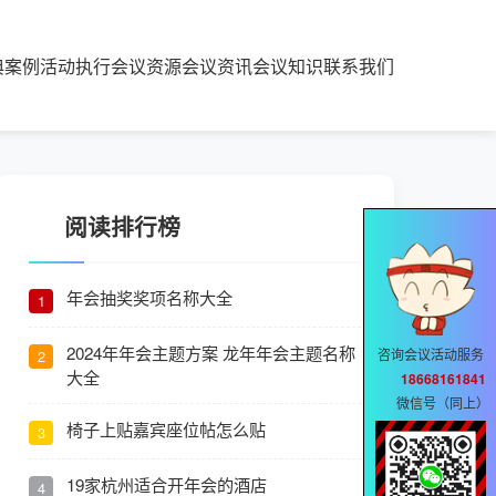
典案例
活动执行
会议资源
会议资讯
会议知识
联系我们
阅读排行榜
年会抽奖奖项名称大全
1
2024年年会主题方案 龙年年会主题名称
咨询会议活动服务
2
大全
18668161841
微信号（同上）
椅子上贴嘉宾座位帖怎么贴
3
19家杭州适合开年会的酒店
4