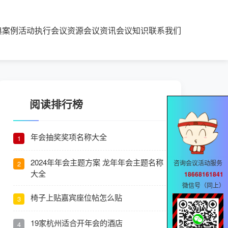
典案例
活动执行
会议资源
会议资讯
会议知识
联系我们
阅读排行榜
年会抽奖奖项名称大全
1
2024年年会主题方案 龙年年会主题名称
咨询会议活动服务
2
大全
18668161841
微信号（同上）
椅子上贴嘉宾座位帖怎么贴
3
19家杭州适合开年会的酒店
4