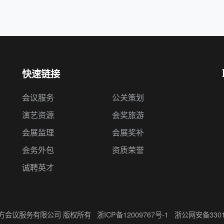
快速链接
会议服务
公关策划
演艺资源
会奖旅游
会展监理
会展奖补
会务外包
资质荣誉
诚聘英才
州伍方会议服务有限公司 版权所有
浙ICP备12009767号-1
浙公网安备33010