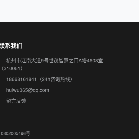
联系我们
杭州市江南大道9号世茂智慧之门A塔4608室
（310051）
18668161841
（24h咨询热线）
huiwu365@qq.com
留言反馈
802005496号