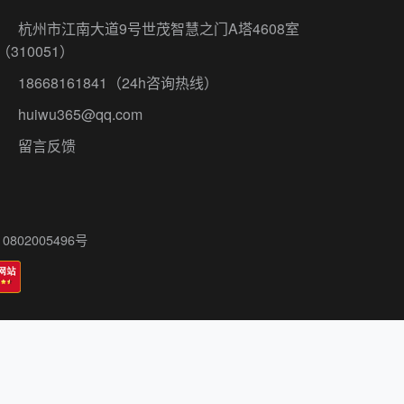
杭州市江南大道9号世茂智慧之门A塔4608室
（310051）
18668161841
（24h咨询热线）
huiwu365@qq.com
留言反馈
802005496号