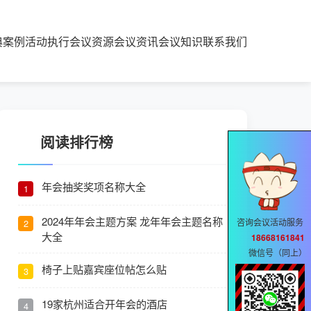
典案例
活动执行
会议资源
会议资讯
会议知识
联系我们
阅读排行榜
年会抽奖奖项名称大全
1
2024年年会主题方案 龙年年会主题名称
咨询会议活动服务
2
大全
18668161841
微信号（同上）
椅子上贴嘉宾座位帖怎么贴
3
19家杭州适合开年会的酒店
4