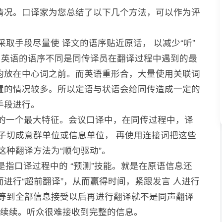
情况。口译家为您总结了以下几个方法，可以作为评
采取手段尽量使 译文的语序贴近原话， 以减少“听”
中英语的语序不同是同传译员在翻译过程中遇到的最
均放在中心词之前。而英语重形合，大量使用关联词
置的情况较多。所以定语与状语会给同传造成一定的
手段进行。
译的一个最大特征。会议口译中，在同传过程中，译
子切成意群单位或信息单位， 再使用连接词把这些
这种翻译方法为“顺句驱动”。
”是指口译过程中的 “预测”技能。就是在原语信息还
进行“超前翻译”，从而赢得时间，紧跟发言 人进行
是等到全部信息接受以后再进行翻译就不是同声翻译
断续续。听众很难接收到完整的信息。