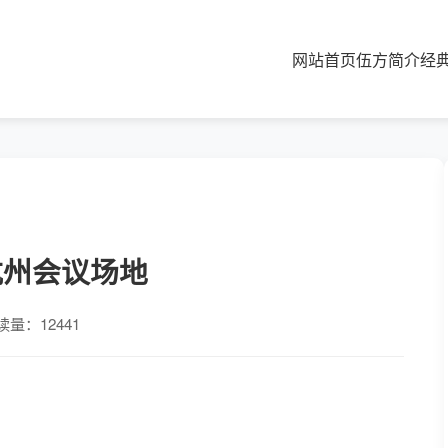
网站首页
伍方简介
经
杭州会议场地
读量：12441