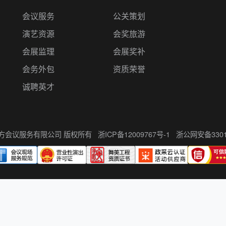
会议服务
公关策划
演艺资源
会奖旅游
会展监理
会展奖补
会务外包
资质荣誉
诚聘英才
州伍方会议服务有限公司 版权所有
浙ICP备12009767号-1
浙公网安备33010