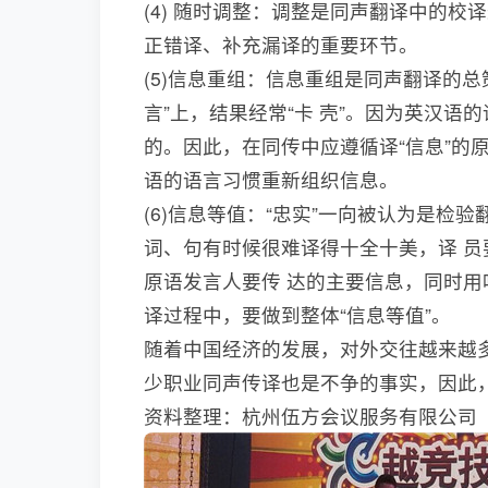
(4) 随时调整：调整是同声翻译中的
正错译、补充漏译的重要环节。
(5)信息重组：信息重组是同声翻译的
言”上，结果经常“卡 壳”。因为英汉语
的。因此，在同传中应遵循译“信息”的
语的语言习惯重新组织信息。
(6)信息等值：“忠实”一向被认为是检
词、句有时候很难译得十全十美，译 
原语发言人要传 达的主要信息，同时
译过程中，要做到整体“信息等值”。
随着中国经济的发展，对外交往越来越
少职业同声传译也是不争的事实，因此
资料整理：杭州伍方会议服务有限公司