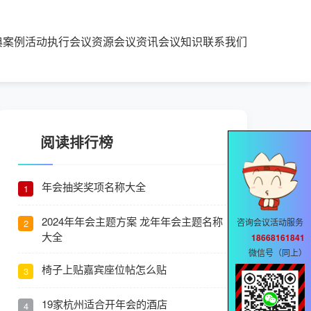
典案例
活动执行
会议资源
会议资讯
会议知识
联系我们
阅读排行榜
年会抽奖奖项名称大全
1
2024年年会主题方案 龙年年会主题名称
咨询会议活动服务
2
大全
18668161841
微信号（同上）
椅子上贴嘉宾座位帖怎么贴
3
19家杭州适合开年会的酒店
4