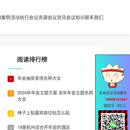
典案例
活动执行
会议资源
会议资讯
会议知识
联系我们
阅读排行榜
年会抽奖奖项名称大全
1
2024年年会主题方案 龙年年会主题名称
咨询会议活动服务
2
大全
18668161841
微信号（同上）
椅子上贴嘉宾座位帖怎么贴
3
19家杭州适合开年会的酒店
4