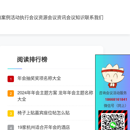
典案例
活动执行
会议资源
会议资讯
会议知识
联系我们
阅读排行榜
年会抽奖奖项名称大全
1
2024年年会主题方案 龙年年会主题名称
咨询会议活动服务
2
大全
18668161841
微信号（同上）
椅子上贴嘉宾座位帖怎么贴
3
19家杭州适合开年会的酒店
4