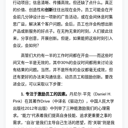
行动项目；信息清晰、传播高效。但还缺了点什么。真正
的价值、创造性和
创新
往往出现在会外。员工可能会在开
会前几分钟设计出一项新的广告活动，或在会间休息时集
思广益，解决某个客户问题。会后，员工也许会构想出新
产品或新服务的好点子。在无拘无束的时刻，人们彼此往
来，分享创意，开展创新。但是，如果能把这些时刻引入
会议，会如何？
高管们大约有一半的工作时间都在开会——而这些时
间又有一半是无效的，其中30%的会议时间都用来讨论没
有结果的问题。当然，并不是所有的会议都毫无成效，但
还有更好的办法来沟通信息、动员员工和鼓励创新。要改
进会议，可以采取以下步骤：
1. 专注于
激励员工
的因素。
丹尼尔·平克（Daniel H.
Pink）在其著作Drive（中译名《驱动力》，中国人民大学
出版社2012年出版）中列举了三种能激励我们的心理需
求。“能力”代表着我们提高自身技能、追求更重要之事的
需求，“自治”是我们主导自己生活的愿望，而“关联”则是我