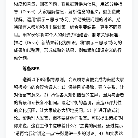
晰度和背景，回答问题，将数据转换为信息；用25分钟指
导（Direct）大家理解信息，解析信息的含义，避免造成
误解。运用“展示－思考”练习。推动关键问题的讨论，期
待所有人都能积极出谋划策。综合重要结果，尊重不同意
见。用30分钟将每个人的创造力相结合，制定关键标准，
推动（Drive）新结果转化为知识。将“展示－思考”练习的
成果加以整理，形成成熟的结果，例如添加知识定义的行
动计划。
筹备SES
遵循以下9条指导原则，会议领导者便会成为鼓励大家
积极参与的会议协调人：1）保持目光接触，建立关系，让
对话富有意义。2）承认各人知识储备的差异，因为与会者
的背景和专长各不相同。设定平衡的基调，营造非评判性
的文化氛围，让大家放心大胆地提问。3）推进开放式讨
论。帮助别人发言，但不要替他们发言。可以提出诸如“对
你来说，这在工作中意味着什么？”之类的问题。通过提示
“请再给我讲讲这一点”来鼓励进一步的讨论。4）如实表达