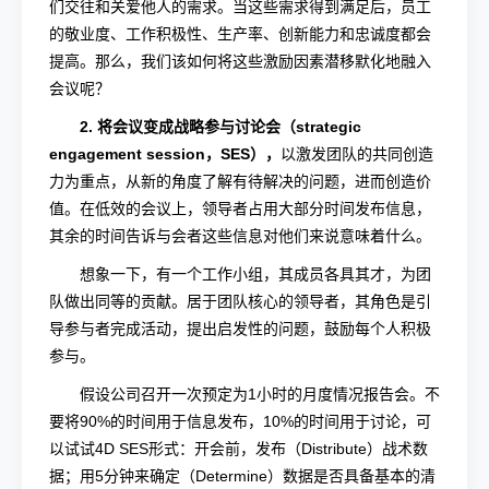
们交往和关爱他人的需求。当这些需求得到满足后，员工
的敬业度、工作积极性、生产率、创新能力和忠诚度都会
提高。那么，我们该如何将这些激励因素潜移默化地融入
会议呢？
2. 将会议变成战略参与讨论会（strategic
engagement session，SES），
以激发团队的共同创造
力为重点，从新的角度了解有待解决的问题，进而创造价
值。在低效的会议上，领导者占用大部分时间发布信息，
其余的时间告诉与会者这些信息对他们来说意味着什么。
想象一下，有一个工作小组，其成员各具其才，为团
队做出同等的贡献。居于团队核心的领导者，其角色是引
导参与者完成活动，提出启发性的问题，鼓励每个人积极
参与。
假设公司召开一次预定为1小时的月度情况报告会。不
要将90%的时间用于信息发布，10%的时间用于讨论，可
以试试4D SES形式：开会前，发布（Distribute）战术数
据；用5分钟来确定（Determine）数据是否具备基本的清