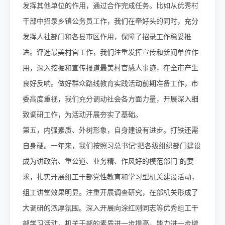
发挥其他单位的作用，通过合作完成任务。比如从优秀村
干部中招录乡镇公务员工作，我们在牵好头的同时，充分
发挥人社部门和各县市区作用，保障了招录工作稳妥推
进。评选最美村官工作，我们注重发挥宣传和新闻单位作
用，深入挖掘和宣传报道最美村官感人事迹，在全市产生
良好反响。做好群众路线教育实践活动前期准备工作，市
委高度重视，我们充分调动社会各方面力量，开展深入细
致调研工作，为活动开展夯实了基础。
第五，内强素质、外树形象，自身建设有进步。打铁还需
自身硬。一年来，我们按照习总书记“把各级组织部门建设
成为讲政治、重公道、业务精、作风好的模范部门”的要
求，扎实开展组工干部党性教育和学习型机关建设活动，
组工讲堂效果明显。注重开展调查研究，在部机关形成了
大调研的浓厚氛围。深入开展向涂红刚同志等优秀组工干
部学习活动，机关干部的素质进一步提高，能力进一步增