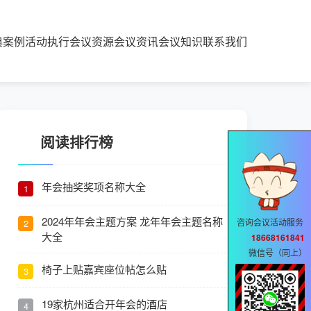
典案例
活动执行
会议资源
会议资讯
会议知识
联系我们
阅读排行榜
年会抽奖奖项名称大全
1
2024年年会主题方案 龙年年会主题名称
咨询会议活动服务
2
大全
18668161841
微信号（同上）
椅子上贴嘉宾座位帖怎么贴
3
19家杭州适合开年会的酒店
4