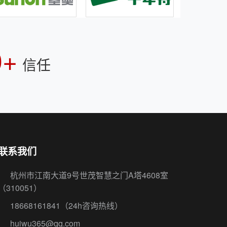
0+
信任
联系我们
杭州市江南大道9号世茂智慧之门A塔4608室
（310051）
18668161841
（24h咨询热线）
huiwu365@qq.com