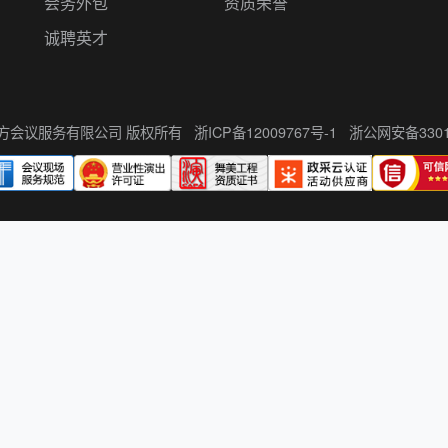
会务外包
资质荣誉
诚聘英才
州伍方会议服务有限公司 版权所有
浙ICP备12009767号-1
浙公网安备33010