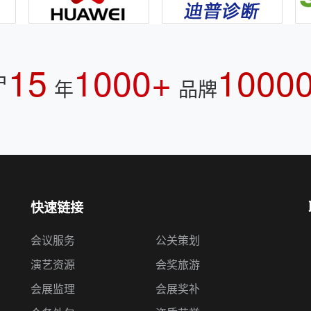
15
1000+
1000
户
年
品牌
快速链接
会议服务
公关策划
演艺资源
会奖旅游
会展监理
会展奖补