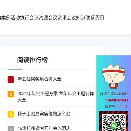
典案例
活动执行
会议资源
会议资讯
会议知识
联系我们
阅读排行榜
年会抽奖奖项名称大全
1
2024年年会主题方案 龙年年会主题名称
咨询会议活动服务
2
大全
18668161841
微信号（同上）
椅子上贴嘉宾座位帖怎么贴
3
19家杭州适合开年会的酒店
4