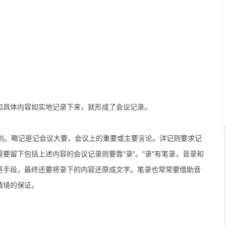
和具体内容如实地记录下来，就形成了会议记录。
记之别。略记是记会议大要，会议上的重要或主要言论。详记则要求记
要留下包括上述内容的会议记录则要靠"录"。"录"有笔录，音录和
是手段，最终还要将录下的内容还原成文字。笔录也常常要借助音
情境的保证。