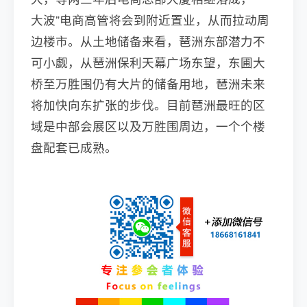
大波”电商高管将会到附近置业，从而拉动周
边楼市。从土地储备来看，琶洲东部潜力不
可小觑，从琶洲保利天幕广场东望，东圃大
桥至万胜围仍有大片的储备用地，琶洲未来
将加快向东扩张的步伐。目前琶洲最旺的区
域是中部会展区以及万胜围周边，一个个楼
盘配套已成熟。