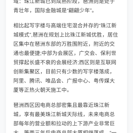
域：珠江新城已到成熟阶段，琶洲则是处于
青壮年，国际金融城是“翩翩少年”。
相比起写字楼与高端住宅混合并存的“珠江新
城模式”,琶洲在规划上比珠江新城优胜，居住
区集中在琶洲东部的万胜围附近，附近的交
通也最便捷;中部为会展区，广交会、保利世
贸撑起长盛不衰的会展经济;西区则是互联网
创新集聚区，目前只有少数的写字楼落成，
阿里、腾讯、唯品会、广报中心、粤传媒大
厦等正热火朝天施工中。
琶洲西区因电商总部密集且最靠近珠江新
城，享有最美珠江新城天际线，未来电商总
部每年的营业额和拉动的上下游产业非常巨
大，等两三年后电商总部大厦相继落成，“一