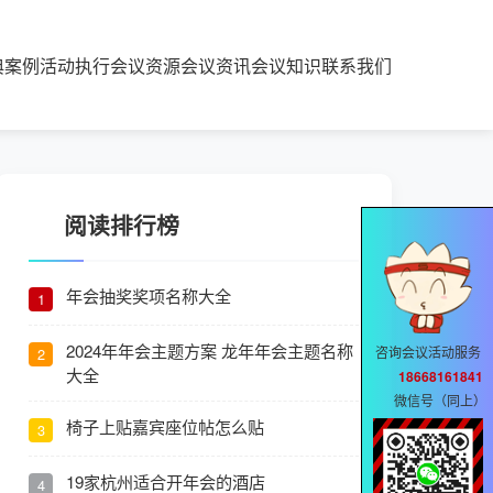
典案例
活动执行
会议资源
会议资讯
会议知识
联系我们
阅读排行榜
年会抽奖奖项名称大全
1
2024年年会主题方案 龙年年会主题名称
咨询会议活动服务
2
大全
18668161841
微信号（同上）
椅子上贴嘉宾座位帖怎么贴
3
19家杭州适合开年会的酒店
4