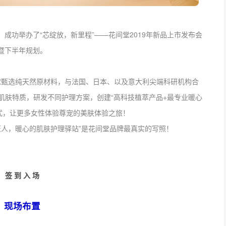
店，成功举办了“芯绽放，新里程”——花间堂2019年新品上市发布会
暨下半年规划。
球甄选纯天然原材料，与法国、日本、以及意大利尖端科研机构合
肌肤特质，研发不同护理方案，创建“高科技植萃产品+最专业暖心
式，让更多女性体验尊宠的美肤体验之旅！
匠人，暖心的肌肤护理驿站”是花间堂品牌最真实的写照！
签 到 入 场
现场布置