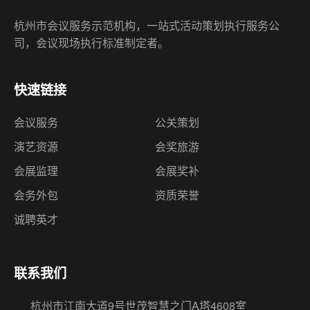
快速链接
会议服务
公关策划
演艺资源
会奖旅游
会展监理
会展奖补
会务外包
资质荣誉
诚聘英才
联系我们
杭州市江南大道9号世茂智慧之门A塔4608室
（310051）
18668161841
（24h咨询热线）
huiwu365@qq.com