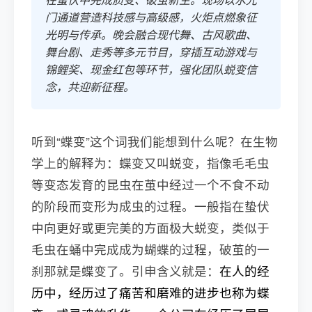
门通道营造科技感与高级感，火炬点燃象征
光明与传承。晚会融合现代舞、古风歌曲、
舞台剧、走秀等多元节目，穿插互动游戏与
锦鲤奖、现金红包等环节，强化团队蜕变信
念，共迎新征程。
听到“蝶变”这个词我们能想到什么呢？在生物
学上的解释为：蝶变又叫蜕变，指像毛毛虫
等变态发育的昆虫在茧中经过一个不食不动
的阶段而变形为成虫的过程。一般指在蛰伏
中向更好或更完美的方面极大蜕变，类似于
毛虫在蛹中完成成为蝴蝶的过程，破茧的一
刹那就是蝶变了。引申含义就是：
在人的经
历中，经历过了痛苦和磨难的进步也称为蝶