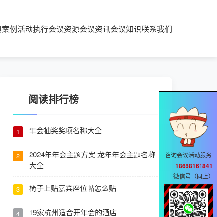
典案例
活动执行
会议资源
会议资讯
会议知识
联系我们
阅读排行榜
年会抽奖奖项名称大全
1
2024年年会主题方案 龙年年会主题名称
咨询会议活动服务
2
大全
18668161841
微信号（同上）
椅子上贴嘉宾座位帖怎么贴
3
19家杭州适合开年会的酒店
4