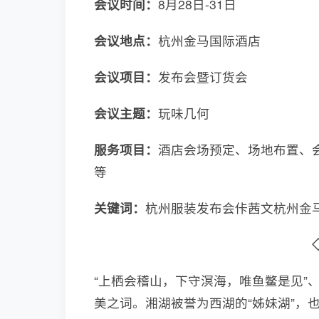
会议时间：
8月28日-31日
会议地点：
杭州金马国际酒店
会议项目：
发布会暨订货会
会议主题：
玩味几何
服务项目：
酒店会场预定、场地布置、
等
关键词：
杭州服装发布会佧茜文杭州金
“上栖会稽山，下守溟海，唯鱼鳖是见”
美之词。湘湖被誉为西湖的“姊妹湖”，