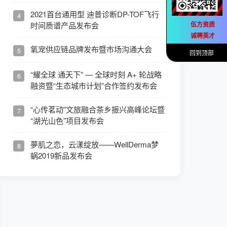
2021首台通用型 迪普诊断DP-TOF飞行
4
时间质谱产品发布会
伍方资质
诚聘英才
氧宠供应链品牌发布暨市场沟通大会
5
回到顶部
“耀全球 通天下” — 全球时刻 A+ 轮战略
6
融资暨“生态城市计划”合作签约发布会
“心传茗动”文旅融合茶乡振兴高峰论坛暨
7
“湖光山色”项目发布会
夢肌之恋，云漾绽放——WellDerma梦
8
蜗2019新品发布会