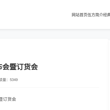
网站首页
伍方简介
经
布会暨订货会
读量：5349
会暨订货会