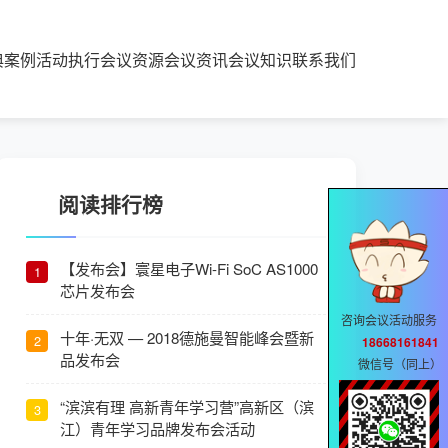
典案例
活动执行
会议资源
会议资讯
会议知识
联系我们
阅读排行榜
【发布会】寰星电子Wi-Fi SoC AS1000
1
芯片发布会
咨询会议活动服务
十年·无双 — 2018德施曼智能峰会暨新
2
18668161841
品发布会
微信号（同上）
“滨滨有理 高新青年学习营”高新区（滨
3
江）青年学习品牌发布会活动