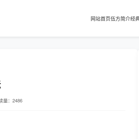
网站首页
伍方简介
经
坛
读量：2486