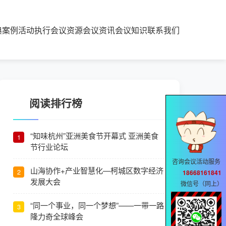
典案例
活动执行
会议资源
会议资讯
会议知识
联系我们
阅读排行榜
“知味杭州”亚洲美食节开幕式 亚洲美食
1
节行业论坛
咨询会议活动服务
山海协作+产业智慧化—柯城区数字经济
2
18668161841
发展大会
微信号（同上）
“同一个事业，同一个梦想”——一带一路
3
隆力奇全球峰会