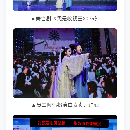
▲舞台剧《我是收视王2025》
▲员工倾情扮演白素贞、许仙