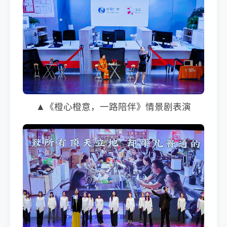
▲《橙心橙意，一路陪伴》情景剧表演