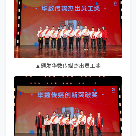
▲颁发华数传媒杰出员工奖