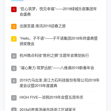
“匠心筑梦，悦见幸福”——2019绿城乐居集团年
1
会盛典
出旗至盛·南讯2019迎春之旅
2
“Hello，子不语”——子不语集团2018年终盛典暨
3
颁奖晚会
杭州微点科技“胜利之狮”主题年会策划执行
4
“凝心聚力·筑梦远航”——八维通2019新春年会
5
2019力马出发·浙江力石科技股份有限公司2018年
6
度会议暨2019年度盛典
HIGH FIVE—涂鸦2019年会暨五周年庆
7
2016必胜客浙闽市场浙江区域尾牙
8