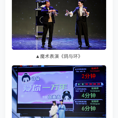
▲魔术表演《鸽与环》