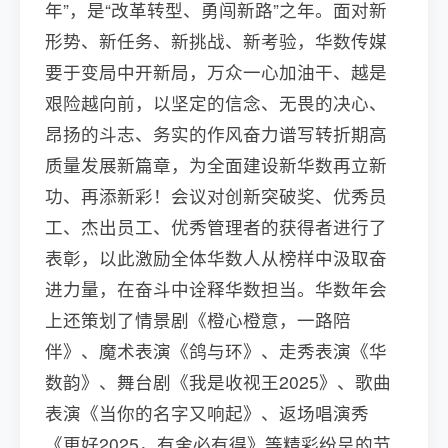
年”，是“改革转型、勇闯新路”之年。面对新
形势、新任务、新挑战、新考验，华数传媒
要于变局中开新局，万众一心加油干、越是
艰险越向前，以坚定的信念、无畏的决心、
昂扬的斗志、务实的作风奋力谱写转折期高
质量发展新篇章，为全面建设新华数再立新
功、再添新彩！会议对创新突破奖、优秀员
工、杰出员工、优秀管理者的获得者进行了
表彰，以此激励全体华数人从榜样中汲取奋
进力量，在奋斗中诠释华数担当。华数年会
上还策划了情景剧《橙心橙意，一路陪
伴》、魔术表演《鸽与环》、走秀表演《华
数韵》、舞台剧《我是收视王2025》、歌曲
表演《当你的名字又响起》、返场唱演秀
《更好2025，有舍必有得》等精彩纷呈的节