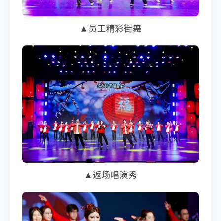
▲员工精彩街舞
▲返场唱演秀