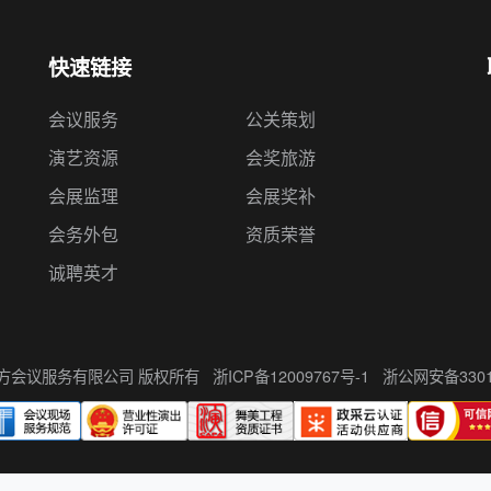
快速链接
会议服务
公关策划
演艺资源
会奖旅游
会展监理
会展奖补
会务外包
资质荣誉
诚聘英才
州伍方会议服务有限公司 版权所有
浙ICP备12009767号-1
浙公网安备33010