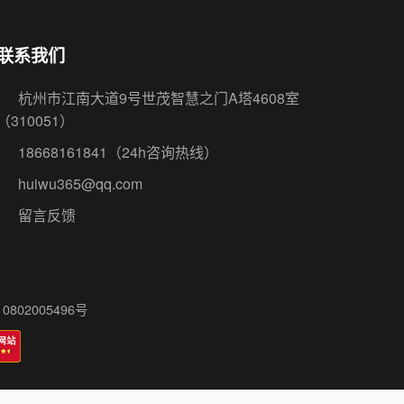
联系我们
杭州市江南大道9号世茂智慧之门A塔4608室
（310051）
18668161841
（24h咨询热线）
huiwu365@qq.com
留言反馈
802005496号