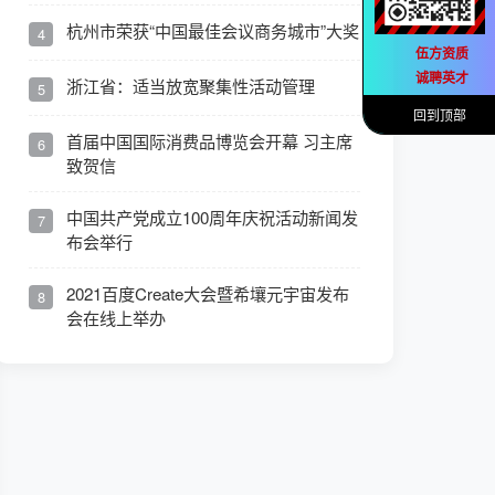
杭州市荣获“中国最佳会议商务城市”大奖
4
伍方资质
诚聘英才
浙江省：适当放宽聚集性活动管理
5
回到顶部
首届中国国际消费品博览会开幕 习主席
6
致贺信
中国共产党成立100周年庆祝活动新闻发
7
布会举行
2021百度Create大会暨希壤元宇宙发布
8
会在线上举办