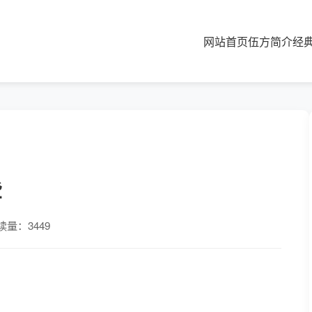
网站首页
伍方简介
经
些
读量：3449