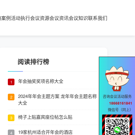
典案例
活动执行
会议资源
会议资讯
会议知识
联系我们
阅读排行榜
年会抽奖奖项名称大全
1
2024年年会主题方案 龙年年会主题名称
咨询会议活动服务
2
大全
18668161841
微信号（同上）
椅子上贴嘉宾座位帖怎么贴
3
19家杭州适合开年会的酒店
4