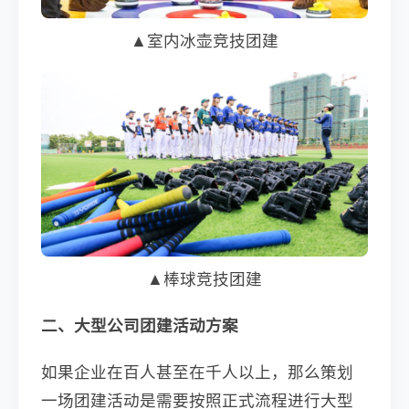
▲室内冰壶竞技团建
▲棒球竞技团建
二、大型公司团建活动方案
如果企业在百人甚至在千人以上，那么策划
一场团建活动是需要按照正式流程进行大型