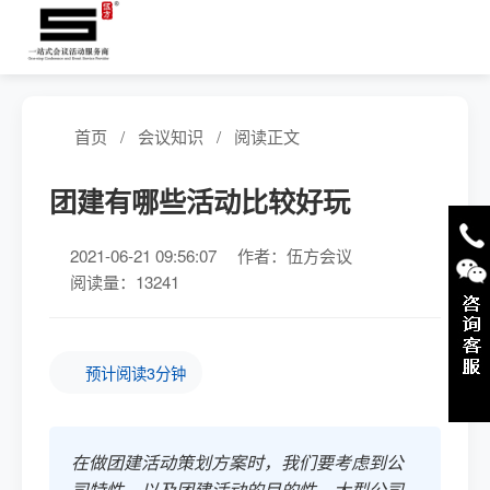
首页
/
会议知识
/
阅读正文
团建有哪些活动比较好玩
2021-06-21 09:56:07
作者：伍方会议
阅读量：13241
预计阅读3分钟
在做团建活动策划方案时，我们要考虑到公
司特性，以及团建活动的目的性，大型公司