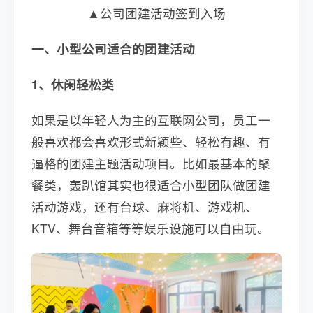
▲公司团建活动签到入场
一、小型公司适合的团建活动
1、休闲轻松类
如果是以年轻人为主的互联网公司，员工一
般喜欢都会喜欢形式新颖些、轻松有趣、有
逼格的团建主题活动项目。比如最基本的聚
餐类，轰趴馆其实也很适合小型团队做团建
活动游戏，还有台球、麻将机、游戏机、
KTV、舞台音箱等等娱乐设施可以自由玩。