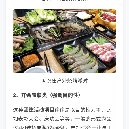
▲农庄户外烧烤派对
2、开会表彰类（强调目的性）
这种
团建活动项目
往往是以目的性为主，比
如表彰大会、庆功会等等，一般的形式为会
议+团建拓展游戏+聚餐，更加适合于让员工