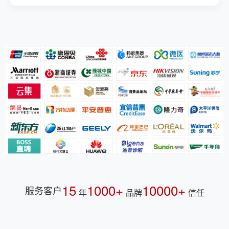
15
1000+
10000+
服务客户
年
品牌
信任