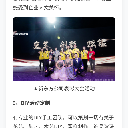
感受到企业人文关怀。
▲新东方公司表彰大会活动
3、DIY活动定制
有专业的DIY手工团队，可以策划一场有关于
花艺、陶艺、木艺DIY、蛋糕制作、饰品珍珠