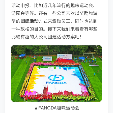
活动申报。比如近几年流行的趣味运动会、
游园会等等。还有一些公司喜欢以奖励旅游
型的
团建活动
方式来激励员工，同时也达到
一种放松的目的。接下来我们来看看有哪些
比较有趣的大公司团建活动方案吧！
▲FANGDA趣味运动会