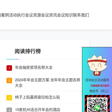
典案例
活动执行
会议资源
会议资讯
会议知识
联系我们
阅读排行榜
年会抽奖奖项名称大全
1
2024年年会主题方案 龙年年会主题名称
咨询会议活动服务
2
大全
18668161841
微信号（同上）
椅子上贴嘉宾座位帖怎么贴
3
19家杭州适合开年会的酒店
4