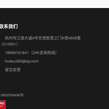
联系我们
杭州市江南大道9号世茂智慧之门A塔4608室
（310051）
18668161841
（24h咨询热线）
huiwu365@qq.com
留言反馈
802005496号