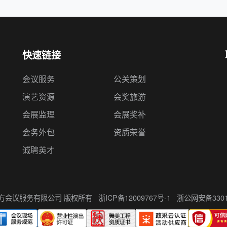
快速链接
会议服务
公关策划
演艺资源
会奖旅游
会展监理
会展奖补
会务外包
资质荣誉
诚聘英才
州伍方会议服务有限公司 版权所有
浙ICP备12009767号-1
浙公网安备33010