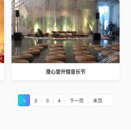
澄心堂开馆音乐节
1
2
3
4
下一页
末页