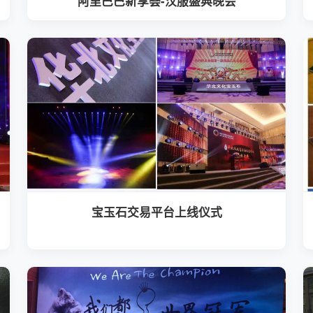
阿里巴巴新享荟-汉服盛典晚会
宝玉石交易平台上线仪式