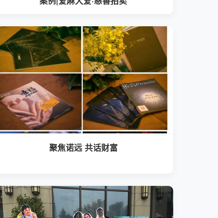
案例|爱麻大爱·慈善拍卖
聚焦诺远 共话财富