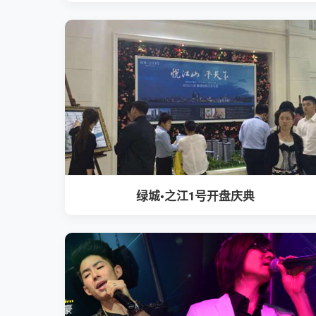
绿城•之江1号开盘庆典