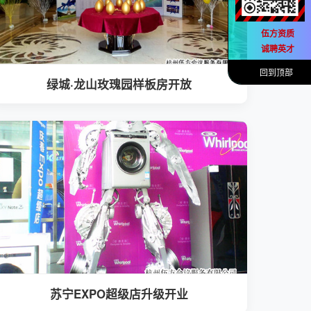
伍方资质
诚聘英才
回到顶部
绿城·龙山玫瑰园样板房开放
苏宁EXPO超级店升级开业