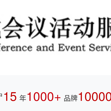
15
1000+
1000
户
年
品牌
快速链接
会议服务
公关策划
演艺资源
会奖旅游
会展监理
会展奖补
会务外包
资质荣誉