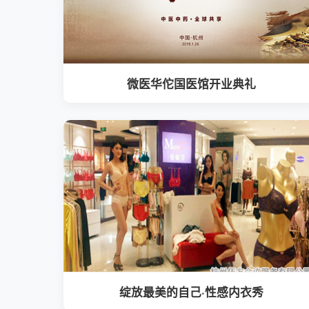
微医华佗国医馆开业典礼
绽放最美的自己·性感内衣秀