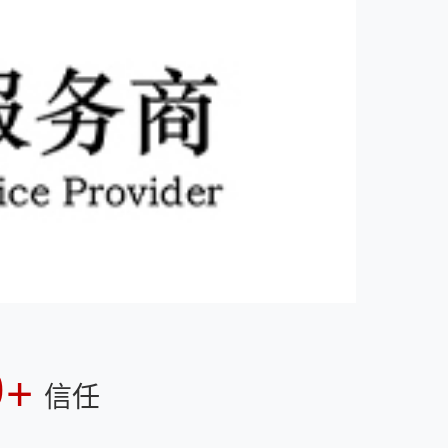
0+
信任
联系我们
杭州市江南大道9号世茂智慧之门A塔4608室
（310051）
18668161841
（24h咨询热线）
huiwu365@qq.com
留言反馈